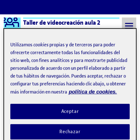
Logo Ágora
Taller de videocreación aula 2
Saltar al contenido
Utilizamos
cookies
propias y de terceros para poder
ofrecerte correctamente todas las funcionalidades del
sitio web, con fines analíticos y para mostrarte publicidad
Semestre 20211 - Aula 2
Manuel Martínez Álvarez
personalizada de acuerdo con un perfil elaborado a partir
Manuel Martínez Álvarez
de tus hábitos de navegación. Puedes aceptar, rechazar o
configurar tus preferencias haciendo clic abajo, u obtener
más información en nuestra
política de cookies.
Proceso trabajo.
Publicado por
Publicado por
Manuel Martínez Álvarez
Visibilidad:
Fecha de publicación
en Proceso trabajo.
Pública
-
21 Dic 2021
-
4 comentarios
Aceptar
Rechazar