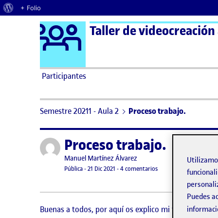
Acerca de WordPress
+ Folio
Logo Ágora
Taller de videocreación 
Saltar al contenido
Participantes
Semestre 20211 - Aula 2
Proceso trabajo.
Proceso trabajo.
Publicado por
Publicado por
Manuel Martínez Álvarez
Utilizam
Visibilidad:
Fecha de publicación
en Proceso trabajo.
Pública
-
21 Dic 2021
-
4 comentarios
funcionali
personali
Puedes ac
Buenas a todos, por aquí os explico mi trabajo para
informaci