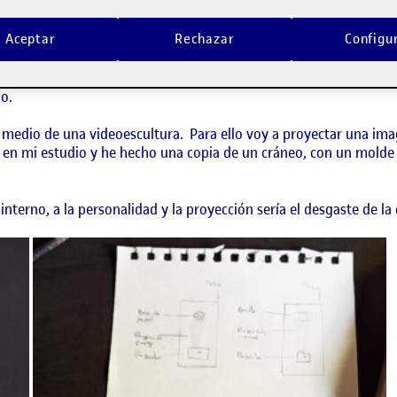
erencia de la degradación del cuerpo y la de la mente. A lo largo
Aceptar
Rechazar
Configu
ento más o menos concreto y desde ahí podemos evolucionar, pe
 vida y con el tiempo se degrada. Algo que ya varias personas m
identifican con su cuerpo, se ven a si mismos y no se reconoce
o.
 medio de una videoescultura. Para ello voy a proyectar una im
 en mi estudio y he hecho una copia de un cráneo, con un molde 
 interno, a la personalidad y la proyección sería el desgaste de la