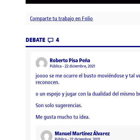
Comparte tu trabajo en Folio
CONTRIBUTIONS
EN PROCESO TRABAJO.
DEBATE
4
says:
Roberto Pisa Peña
Visibilidad:
Pública
22 diciembre, 2021
joooo se me ocurre el busto moviéndose y tal v
reconocen.
o un espejo y jugar con la dualidad del mismo 
Son solo sugerencias.
Me gusta mucho tu idea.
says:
Manuel Martínez Álvarez
Visibilidad:
Pública
27 diciembre, 2021