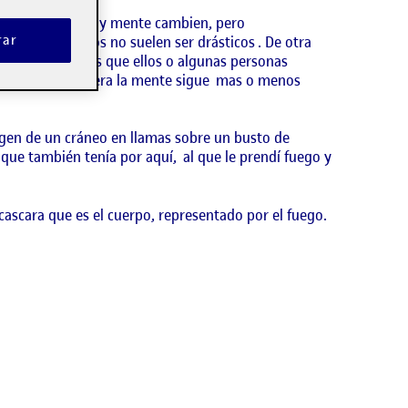
 de la vida cuerpo y mente cambien, pero
rar
ro los cambios no suelen ser drásticos . De otra
e han contado es que ellos o algunas personas
n. De alguna manera la mente sigue mas o menos
agen de un cráneo en llamas sobre un busto de
que también tenía por aquí, al que le prendí fuego y
 cascara que es el cuerpo, representado por el fuego.