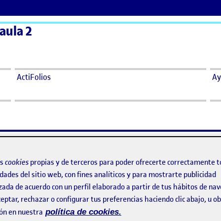
aula 2
ActiFolios
Ay
os
cookies
propias y de terceros para poder ofrecerte correctamente t
dades del sitio web, con fines analíticos y para mostrarte publicidad
zada de acuerdo con un perfil elaborado a partir de tus hábitos de na
eptar, rechazar o configurar tus preferencias haciendo clic abajo, u 
 esta PEC y en que momento de la creación está.
ón en nuestra
política de cookies.