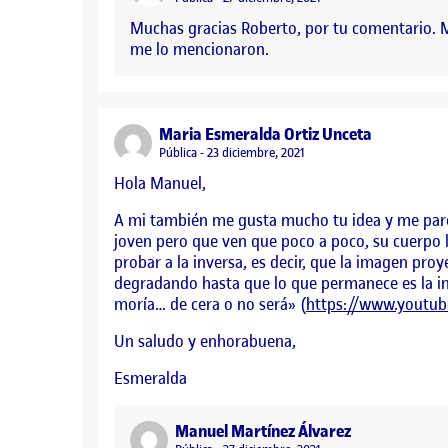
Muchas gracias Roberto, por tu comentario. M
me lo mencionaron.
says:
Maria Esmeralda Ortiz Unceta
Visibilidad:
Pública
23 diciembre, 2021
Hola Manuel,
A mi también me gusta mucho tu idea y me pare
joven pero que ven que poco a poco, su cuerpo l
probar a la inversa, es decir, que la imagen pro
degradando hasta que lo que permanece es la im
moría… de cera o no será» (
https://www.youtub
Un saludo y enhorabuena,
Esmeralda
says:
Manuel Martínez Álvarez