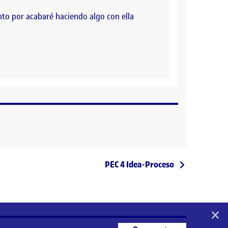
to por acabaré haciendo algo con ella
Entrada siguiente
PEC 4 Idea-Proceso
×