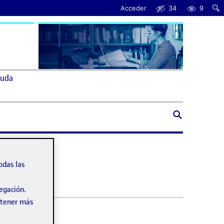
Acceder
34
9
uda
odas las
vegación.
obtener más