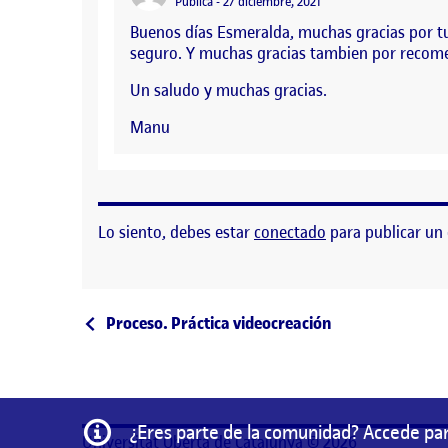
Visibilidad:
Pública
27 diciembre, 2021
Buenos días Esmeralda, muchas gracias por tu
seguro. Y muchas gracias tambien por recome
Un saludo y muchas gracias.
Manu
Lo siento, debes estar
conectado
para publicar un
Navegación de entrad
Entrada anterior
Proceso. Práctica videocreación
Información
¿Eres parte de la comunidad? Accede par
Universitat Oberta de Catalunya © 2026