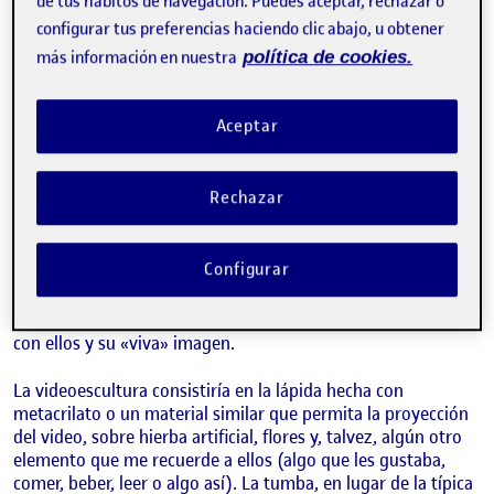
de tus hábitos de navegación. Puedes aceptar, rechazar o
configurar tus preferencias haciendo clic abajo, u obtener
La videoescultura se transformaría, de esta manera, en un
más información en nuestra
política de cookies.
homenaje-ofrenda a mis abuelos. Cuando ellos fallecieron
uno de los objetos que encontramos en su casa fue una
videocámara antigua junto con un par de cintas de video que
Aceptar
habían grabado de momentos puntuales: viajes,
celebraciones, reuniones familiares, etc. Su hallazgo fue toda
una sorpresa. Así mismo, la videoescultura invita al
Rechazar
espectador a imaginar cómo podrían ser los cementerios en
un futuro. Terrenos que, en lugar de componerse por un
sinfín de lápidas grises, éstas se transformasen en pantallas
Configurar
o proyecciones llenas de vidas. El cementerio como un lugar
en el que nuestros seres queridos siguen presentes a través
de la imagen e incluso la voz, un lugar para reencontrarnos
con ellos y su «viva» imagen.
La videoescultura consistiría en la lápida hecha con
metacrilato o un material similar que permita la proyección
del video, sobre hierba artificial, flores y, talvez, algún otro
elemento que me recuerde a ellos (algo que les gustaba,
comer, beber, leer o algo así). La tumba, en lugar de la típica