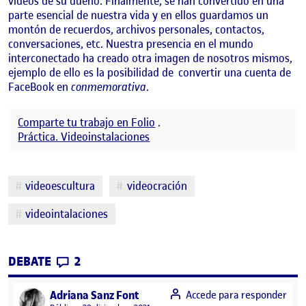
videos de su dueño. Finalmente, se han convertido en una
parte esencial de nuestra vida y en ellos guardamos un
montón de recuerdos, archivos personales, contactos,
conversaciones, etc. Nuestra presencia en el mundo
interconectado ha creado otra imagen de nosotros mismos,
ejemplo de ello es la posibilidad de convertir una cuenta de
FaceBook en
conmemorativa
.
Comparte tu trabajo en Folio
.
Práctica. Videoinstalaciones
Etiquetas
videoescultura
videocración
videointalaciones
CONTRIBUTIONS
EN PEC 4 IDEA-PROCESO
DEBATE
2
says:
Adriana Sanz Font
Accede para responder