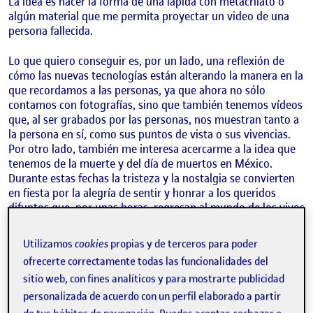
La idea es hacer la forma de una lápida con metacrilato o
algún material que me permita proyectar un video de una
persona fallecida.
Lo que quiero conseguir es, por un lado, una reflexión de
cómo las nuevas tecnologías están alterando la manera en la
que recordamos a las personas, ya que ahora no sólo
contamos con fotografías, sino que también tenemos vídeos
que, al ser grabados por las personas, nos muestran tanto a
la persona en sí, como sus puntos de vista o sus vivencias.
Por otro lado, también me interesa acercarme a la idea que
tenemos de la muerte y del día de muertos en México.
Durante estas fechas la tristeza y la nostalgia se convierten
en fiesta por la alegría de sentir y honrar a los queridos
difuntos que, por unas horas, regresan al mundo de los vivos
para unirse otra vez a la familia. Por lo tanto, se trata de un
recuerdo no desde la tristeza, sino desde la alegría de poder
Utilizamos
cookies
propias y de terceros para poder
disfrutar una vez más con ellos y creo que el video puede ser
ofrecerte correctamente todas las funcionalidades del
una herramienta muy potente para hacer llegar este
sitio web, con fines analíticos y para mostrarte publicidad
mensaje ya que por su viveza nos ayuda a remontarnos a
otro tiempo, y que, por un momento, volvamos a «vivir», en
personalizada de acuerdo con un perfil elaborado a partir
un espacio-tiempo actual, con nuestros seres queridos.