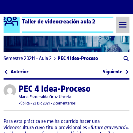
Logo Ágora
Taller de videocreación aula 2
Saltar al contenido
Semestre 20211 - Aula 2
PEC 4 Idea-Proceso
Navegación de entradas
: Proceso trabajo.
: TE
Anterior
Siguiente
PEC 4 Idea-Proceso
Publicado por
Publicado por
Maria Esmeralda Ortiz Unceta
Visibilidad:
Fecha de publicación
3 enero, 2022 12:53 pm
en PEC 4 Idea-Proceso
Pública
-
23 Dic 2021
-
2 comentarios
Para esta práctica se me ha ocurrido hacer una
videoescultura cuyo título provisional es «
future graveyard
«.