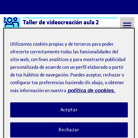
Logo Ágora
Taller de videocreación aula 2
Saltar al contenido
Utilizamos
cookies
propias y de terceros para poder
ofrecerte correctamente todas las funcionalidades del
sitio web, con fines analíticos y para mostrarte publicidad
Semestre 20211 - Aula 2
videocración
personalizada de acuerdo con un perfil elaborado a partir
videocración
de tus hábitos de navegación. Puedes aceptar, rechazar o
configurar tus preferencias haciendo clic abajo, u obtener
más información en nuestra
política de cookies.
PEC 4 Idea-Proceso
Publicado por
Publicado por
Maria Esmeralda Ortiz Unceta
Visibilidad:
Fecha de publicación
3 enero, 2022 12:53 pm
en PEC 4 Idea-Proceso
Pública
-
23 Dic 2021
-
2 comentarios
Aceptar
Rechazar