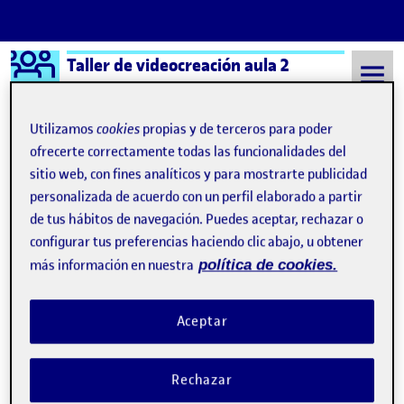
Logo Ágora
Taller de videocreación aula 2
Saltar al contenido
Utilizamos
cookies
propias y de terceros para poder
ofrecerte correctamente todas las funcionalidades del
sitio web, con fines analíticos y para mostrarte publicidad
Semestre 20211 - Aula 2
7 Enero, 2022
personalizada de acuerdo con un perfil elaborado a partir
7 Enero, 2022
de tus hábitos de navegación. Puedes aceptar, rechazar o
configurar tus preferencias haciendo clic abajo, u obtener
más información en nuestra
política de cookies.
PEC 4 Idea-Avance Proceso
Publicado por
Publicado por
Maria Esmeralda Ortiz Unceta
Visibilidad:
Fecha de publicación
en PEC 4 Idea-Avance Proceso
Pública
-
7 Ene 2022
-
comentario
Aceptar
Rechazar